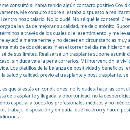
y me consultó si había tenido algún contacto positivo Covid
mente. Me consultó sobre si estaba dispuesto a realizarme 
al centro hospitalario. No lo dudé. No sé qué le contesté. C
gaba la vida de mejorar su calidad, me dejo atónito. Supong
érminos a través de los cuales di el asentimiento, y me lev
 me ayudó a mantenerme y no decaer en circunstancias muy 
ante más de dos décadas. Y en el correr del día me hicieron e
 sé de sus límites. Realizarse un trasplante supone asumir
 caso, sin duda vale la pena correrlos. Mi intervención la vi
vida. Los platillos de la balanza de positividad y beneficios, e
 la salud y calidad, previo al trasplante y post trasplante, s
es que si estás en condiciones, no lo dudes; hace las cons
sta de trasplante y llegada la oportunidad, no la desperdicies
iento especial a todos los profesionales médicos y no méd
abor, trabajo, disposición y empatía, que hicieron y hacen po
diciones.