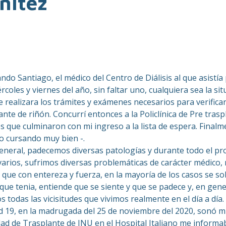
nitez
o Santiago, el médico del Centro de Diálisis al que asistí
coles y viernes del año, sin faltar uno, cualquiera sea la sit
 realizara los trámites y exámenes necesarios para verificar 
ante de riñón. Concurrí entonces a la Policlínica de Pre tras
es que culminaron con mi ingreso a la lista de espera. Final
o cursando muy bien -.
 general, padecemos diversas patologías y durante todo el p
varios, sufrimos diversas problemáticas de carácter médico
ue con entereza y fuerza, en la mayoría de los casos se so
que tenia, entiende que se siente y que se padece y, en gene
todas las vicisitudes que vivimos realmente en el día a día.
19, en la madrugada del 25 de noviembre del 2020, sonó mi 
ad de Trasplante de INU en el Hospital Italiano me informaba