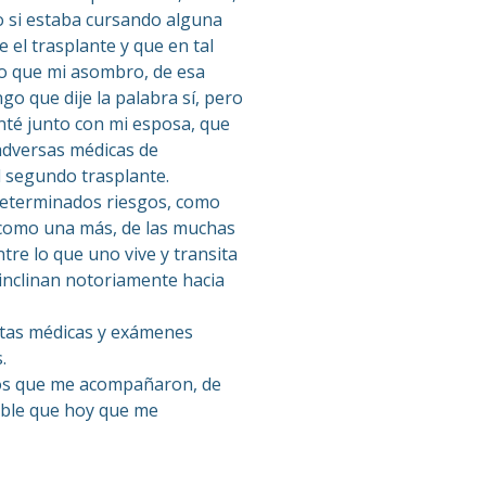
 o si estaba cursando alguna
el trasplante y que en tal
reo que mi asombro, de esa
o que dije la palabra sí, pero
anté junto con mi esposa, que
adversas médicas de
l segundo trasplante.
 determinados riesgos, como
ví como una más, de las muchas
ntre lo que uno vive y transita
e inclinan notoriamente hacia
ultas médicas y exámenes
.
icos que me acompañaron, de
sible que hoy que me