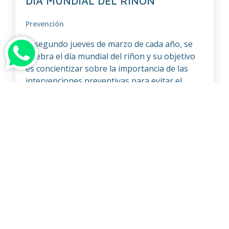
DIA MUNDIAL DEL RIÑON
Prevención
El segundo jueves de marzo de cada año, se
celebra el día mundial del riñon y su objetivo
es concientizar sobre la importancia de las
intervenciones preventivas para evitar el
inicio y la progresión de la enfermedad renal.
“Salud renal para todos. De la prevención a la
detección, con acceso igualitario al cuidado de
la […]
Leer el artículo