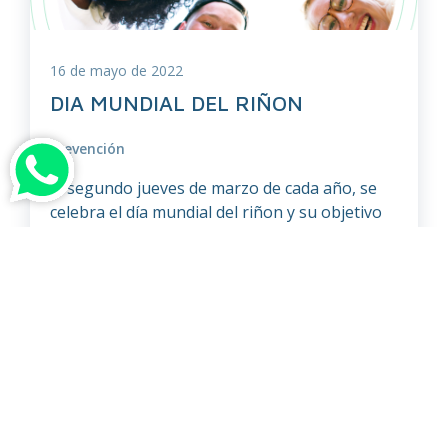
16 de mayo de 2022
DIA MUNDIAL DEL RIÑON
Prevención
El segundo jueves de marzo de cada año, se
celebra el día mundial del riñon y su objetivo
es concientizar sobre la importancia de las
intervenciones preventivas para evitar el
inicio y la progresión de la enfermedad renal.
“Salud renal para todos. De la prevención a la
detección, con acceso igualitario al cuidado de
la […]
Leer el artículo